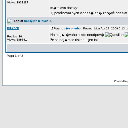
Views:
2939117
m�m dva dotazy:
1) poteřboval bych v odes�lan� zpr�vě odeslat v
Topic:
nab�jen� NOKIA
krt.ecek
Forum:
v�e o turbu
Posted: Mon Apr 27, 2009 5:13 
Na moj� �vahu nikdo neodpov�
Replies:
36
Views:
589791
že se boj�m to risknout jen tak
Page
1
of
2
Powered by