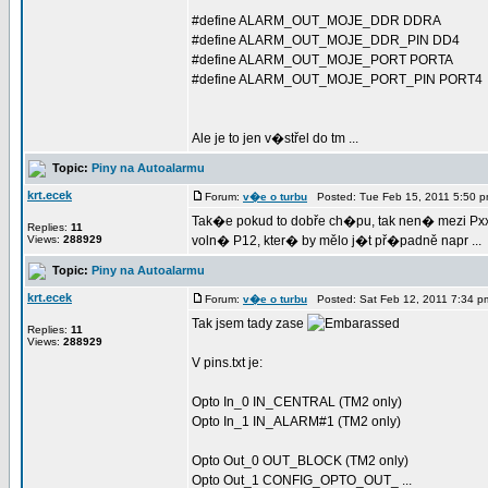
#define ALARM_OUT_MOJE_DDR DDRA
#define ALARM_OUT_MOJE_DDR_PIN DD4
#define ALARM_OUT_MOJE_PORT PORTA
#define ALARM_OUT_MOJE_PORT_PIN PORT4
Ale je to jen v�střel do tm ...
Topic:
Piny na Autoalarmu
krt.ecek
Forum:
v�e o turbu
Posted: Tue Feb 15, 2011 5:50 
Tak�e pokud to dobře ch�pu, tak nen� mezi Pxx 
Replies:
11
Views:
288929
voln� P12, kter� by mělo j�t př�padně napr ...
Topic:
Piny na Autoalarmu
krt.ecek
Forum:
v�e o turbu
Posted: Sat Feb 12, 2011 7:34 
Tak jsem tady zase
Replies:
11
Views:
288929
V pins.txt je:
Opto In_0 IN_CENTRAL (TM2 only)
Opto In_1 IN_ALARM#1 (TM2 only)
Opto Out_0 OUT_BLOCK (TM2 only)
Opto Out_1 CONFIG_OPTO_OUT_ ...