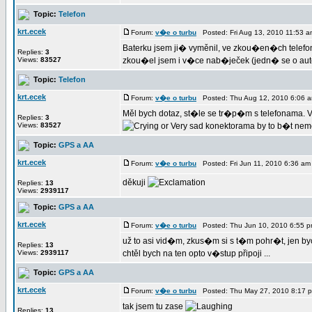
Topic:
Telefon
krt.ecek
Forum:
v�e o turbu
Posted: Fri Aug 13, 2010 11:53 
Baterku jsem ji� vyměnil, ve zkou�en�ch telefo
Replies:
3
Views:
83527
zkou�el jsem i v�ce nab�ječek (jedn� se o auto
Topic:
Telefon
krt.ecek
Forum:
v�e o turbu
Posted: Thu Aug 12, 2010 6:06 
Měl bych dotaz, st�le se tr�p�m s telefonama. 
Replies:
3
Views:
83527
konektorama by to b�t nemělo
Topic:
GPS a AA
krt.ecek
Forum:
v�e o turbu
Posted: Fri Jun 11, 2010 6:36 a
děkuji
Replies:
13
Views:
2939117
Topic:
GPS a AA
krt.ecek
Forum:
v�e o turbu
Posted: Thu Jun 10, 2010 6:55 
už to asi vid�m, zkus�m si s t�m pohr�t, jen b
Replies:
13
Views:
2939117
chtěl bych na ten opto v�stup připoji ...
Topic:
GPS a AA
krt.ecek
Forum:
v�e o turbu
Posted: Thu May 27, 2010 8:17 
tak jsem tu zase
Replies:
13