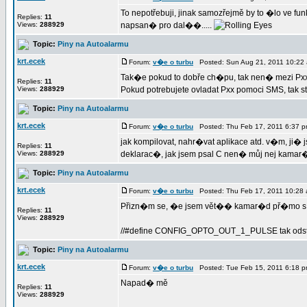
To nepotřebuji, jinak samozřejmě by to �lo ve fun
Replies:
11
Views:
288929
napsan� pro dal��.....
Topic:
Piny na Autoalarmu
krt.ecek
Forum:
v�e o turbu
Posted: Sun Aug 21, 2011 10:22
Tak�e pokud to dobře ch�pu, tak nen� mezi Pxx
Replies:
11
Views:
288929
Pokud potrebujete ovladat Pxx pomoci SMS, tak stac
Topic:
Piny na Autoalarmu
krt.ecek
Forum:
v�e o turbu
Posted: Thu Feb 17, 2011 6:37 
jak kompilovat, nahr�vat aplikace atd. v�m, ji� js
Replies:
11
Views:
288929
deklarac�, jak jsem psal C nen� můj nej kamar�d
Topic:
Piny na Autoalarmu
krt.ecek
Forum:
v�e o turbu
Posted: Thu Feb 17, 2011 10:28
Přizn�m se, �e jsem vět�� kamar�d př�mo s 
Replies:
11
Views:
288929
//#define CONFIG_OPTO_OUT_1_PULSE tak odstran
Topic:
Piny na Autoalarmu
krt.ecek
Forum:
v�e o turbu
Posted: Tue Feb 15, 2011 6:18 
Napad� mě
Replies:
11
Views:
288929