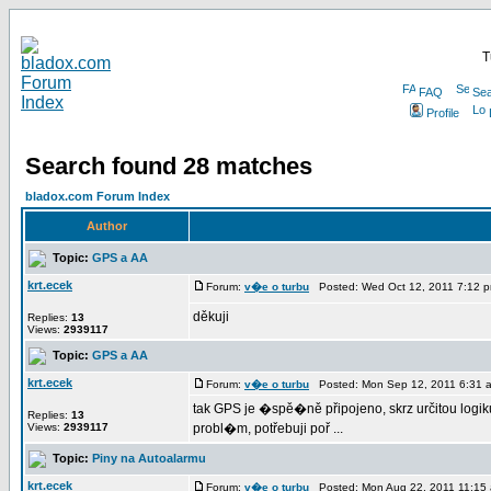
T
FAQ
Sea
Profile
Search found 28 matches
bladox.com Forum Index
Author
Topic:
GPS a AA
krt.ecek
Forum:
v�e o turbu
Posted: Wed Oct 12, 2011 7:12 
děkuji
Replies:
13
Views:
2939117
Topic:
GPS a AA
krt.ecek
Forum:
v�e o turbu
Posted: Mon Sep 12, 2011 6:31 
tak GPS je �spě�ně připojeno, skrz určitou logik
Replies:
13
Views:
2939117
probl�m, potřebuji poř ...
Topic:
Piny na Autoalarmu
krt.ecek
Forum:
v�e o turbu
Posted: Mon Aug 22, 2011 11:15