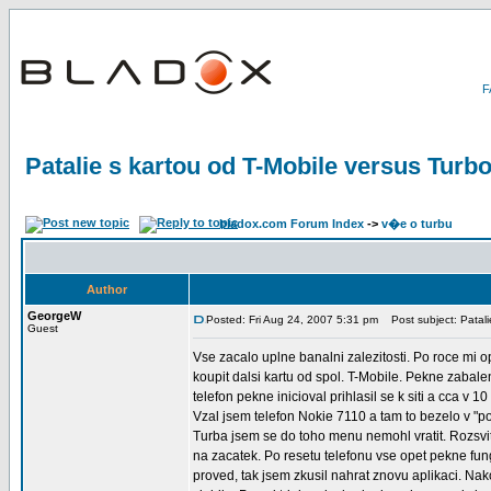
Patalie s kartou od T-Mobile versus Turbo
bladox.com Forum Index
->
v�e o turbu
Author
GeorgeW
Posted: Fri Aug 24, 2007 5:31 pm
Post subject: Patalie
Guest
Vse zacalo uplne banalni zalezitosti. Po roce mi o
koupit dalsi kartu od spol. T-Mobile. Pekne zabale
telefon pekne inicioval prihlasil se k siti a cca v
Vzal jsem telefon Nokie 7110 a tam to bezelo v "p
Turba jsem se do toho menu nemohl vratit. Rozsviti
na zacatek. Po resetu telefonu vse opet pekne fu
proved, tak jsem zkusil nahrat znovu aplikaci. Na