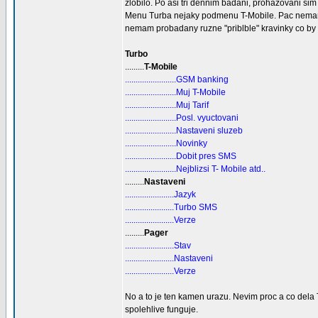
zlobilo. Po asi tri dennim badani, prohazovani si
Menu Turba nejaky podmenu T-Mobile. Pac nemam s
nemam probadany ruzne "priblble" kravinky co by n
Turbo
.........
T-Mobile
........................GSM banking
........................Muj T-Mobile
........................Muj Tarif
........................Posl. vyuctovani
........................Nastaveni sluzeb
........................Novinky
........................Dobit pres SMS
........................Nejblizsi T- Mobile atd..
.........
Nastaveni
.......................Jazyk
.......................Turbo SMS
.......................Verze
.........
Pager
.......................Stav
.......................Nastaveni
.......................Verze
No a to je ten kamen urazu. Nevim proc a co dela
spolehlive funguje.