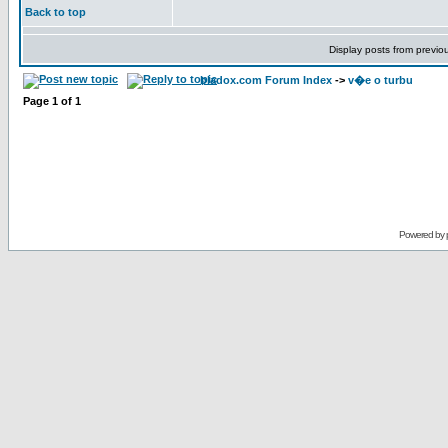
Back to top
Display posts from previo
bladox.com Forum Index
->
v�e o turbu
Page
1
of
1
Powered by