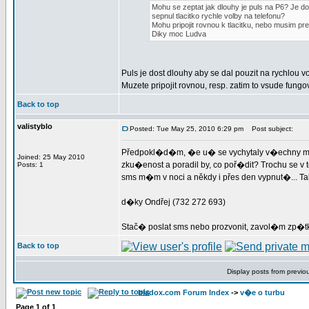
Mohu se zeptat jak dlouhy je puls na P6? Je do
sepnul tlacitko rychle volby na telefonu?
Mohu pripojit rovnou k tlacitku, nebo musim pr
Diky moc Ludva
Puls je dost dlouhy aby se dal pouzit na rychlou v
Muzete pripojit rovnou, resp. zatim to vsude fungo
Back to top
valistyblo
Posted: Tue May 25, 2010 6:29 pm
Post subject:
Předpokl�d�m, �e u� se vychytaly v�echny mo
Joined: 25 May 2010
zku�enost a poradil by, co poř�dit? Trochu se 
Posts: 1
sms m�m v noci a někdy i přes den vypnut�... Tak
d�ky Ondřej (732 272 693)
Stač� poslat sms nebo prozvonit, zavol�m zp�tk
Back to top
Display posts from previo
bladox.com Forum Index
->
v�e o turbu
Page
1
of
1