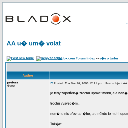
AA u� um� volat
bladox.com Forum Index
->
v�e o turbu
Author
pretory
Posted: Thu Mar 16, 2006 12:21 pm
Post subject: AA
Guest
je tedy zapotřeb� zrochu upravit mobil, ale nen�
trochu vysvětl�m...
nen� to nic převratn�ho, ale někdo to mohl opom
Tak�e: