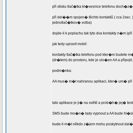
při stisku tlač�tka kl�vesnice telefonu doch�z
při del��m spojen� těchto kontaktů ( cca 2se
jednotlač�tkov� volba)
dojde-li k poplachu tak tyto dva kontakty n�m (při
jak tedy upravit mobil:
kontakty tlač�tka telefonu pod kter�m budete m
(dr�tem) do prostoru, kde je ulo�en AA a připojit
podm�nka:
AA mus� m�t nahranou aplikaci, kter� um� při 
tato aplikace je ji� na světě a prob�h� jej� t
SMS bude mo�n� tady vypnout a AA bude hl�
bude-li m�t někdo z�jem mohu poskytnout dal�